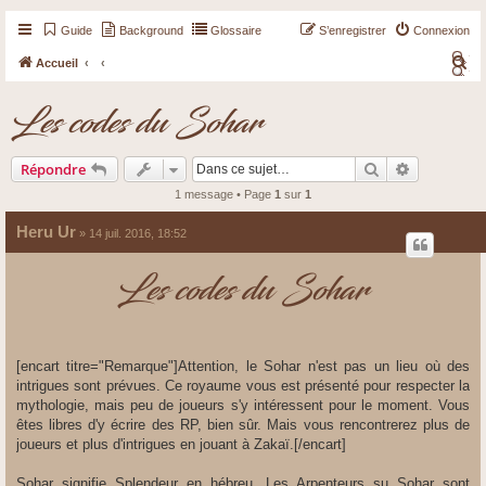
Guide
Background
Glossaire
S’enregistrer
Connexion
R
Accueil
e
Les codes du Sohar
c
h
Rechercher
Recherche 
Répondre
e
r
1 message • Page
1
sur
1
c
Heru Ur
» 14 juil. 2016, 18:52
h
e
Les codes du Sohar
r
[encart titre="Remarque"]Attention, le Sohar n'est pas un lieu où des
intrigues sont prévues. Ce royaume vous est présenté pour respecter la
mythologie, mais peu de joueurs s'y intéressent pour le moment. Vous
êtes libres d'y écrire des RP, bien sûr. Mais vous rencontrerez plus de
joueurs et plus d'intrigues en jouant à Zakaï.[/encart]
Sohar signifie Splendeur en hébreu. Les Arpenteurs su Sohar sont