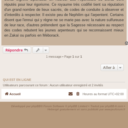
réputés pour leur rigorisme. Ce royaume très codifié tient sa réputation
d'un grand nombre de lieux sacrés, de codes de conduite à observer et
d’interdits à respecter. Il existe peu de Nephilim qui l'arpentent. Certains
disent que l'ennui qui y règne ne se marie pas avec la nature sulfureuse
de leur race, d'autres prétendent que la Sagesse nécessaire au respect
des codes rebutent les jeunes arpenteurs qui se reconnaissent mieux
en Zakaï ou parfois en Méborack.
Répondre
1 message • Page
1
sur
1
Aller à
QUI EST EN LIGNE
Utilisateurs parcourant ce forum : Aucun utilisateur enregistré et 2 invités
Accueil
Heures au format
UTC+02:00
Développé par
phpBB
® Forum Software © phpBB Limited • Traduit par
phpBB-fr.com
•
Hebergé gratuitement et sans publicité par
www.jeuforum.fr