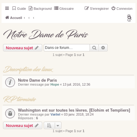
Guide
Background
Glossaire
S’enregistrer
Connexion
R
Accueil
e
Notre Dame de Paris
c
h
Rechercher
Recherche avan
Nouveau sujet
e
r
1 sujet • Page
1
sur
1
c
Description des lieux
h
e
Notre Dame de Paris
r
Dernier message par
Hope
«
13 juil. 2016, 12:36
RP terminés
Washington est sur toutes les lèvres. [Elohim et Templiers]
Dernier message par
Væliel
«
03 janv. 2018, 18:24
Réponses :
6
Nouveau sujet
1 sujet • Page
1
sur
1