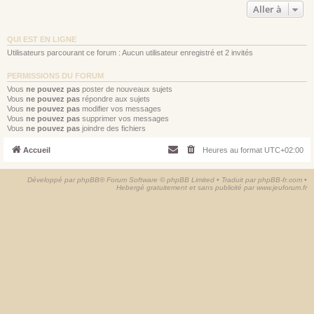
Aller à
QUI EST EN LIGNE
Utilisateurs parcourant ce forum : Aucun utilisateur enregistré et 2 invités
PERMISSIONS DU FORUM
Vous
ne pouvez pas
poster de nouveaux sujets
Vous
ne pouvez pas
répondre aux sujets
Vous
ne pouvez pas
modifier vos messages
Vous
ne pouvez pas
supprimer vos messages
Vous
ne pouvez pas
joindre des fichiers
Accueil
Heures au format
UTC+02:00
Développé par
phpBB
® Forum Software © phpBB Limited • Traduit par
phpBB-fr.com
•
Hebergé gratuitement et sans publicité par
www.jeuforum.fr