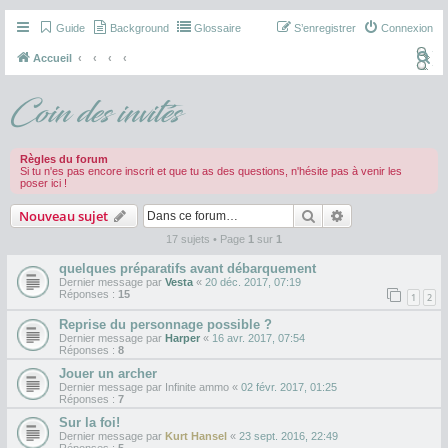
Guide
Background
Glossaire
S’enregistrer
Connexion
R
Accueil
e
Coin des invités
c
h
e
Règles du forum
Si tu n'es pas encore inscrit et que tu as des questions, n'hésite pas à venir les
r
poser ici !
c
Rechercher
Recherche avan
Nouveau sujet
h
17 sujets • Page
1
sur
1
e
quelques préparatifs avant débarquement
r
Dernier message par
Vesta
«
20 déc. 2017, 07:19
Réponses :
15
1
2
Reprise du personnage possible ?
Dernier message par
Harper
«
16 avr. 2017, 07:54
Réponses :
8
Jouer un archer
Dernier message par
Infinite ammo
«
02 févr. 2017, 01:25
Réponses :
7
Sur la foi!
Dernier message par
Kurt Hansel
«
23 sept. 2016, 22:49
Réponses :
5