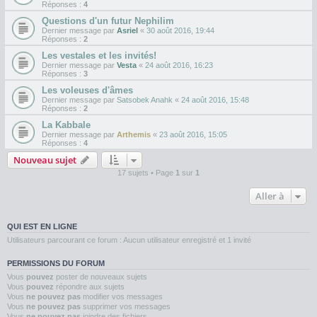
Réponses :
4
Questions d'un futur Nephilim
Dernier message par
Asriel
«
30 août 2016, 19:44
Réponses :
2
Les vestales et les invités!
Dernier message par
Vesta
«
24 août 2016, 16:23
Réponses :
3
Les voleuses d'âmes
Dernier message par
Satsobek Anahk
«
24 août 2016, 15:48
Réponses :
2
La Kabbale
Dernier message par
Arthemis
«
23 août 2016, 15:05
Réponses :
4
Nouveau sujet
17 sujets • Page
1
sur
1
Aller à
QUI EST EN LIGNE
Utilisateurs parcourant ce forum : Aucun utilisateur enregistré et 1 invité
PERMISSIONS DU FORUM
Vous
pouvez
poster de nouveaux sujets
Vous
pouvez
répondre aux sujets
Vous
ne pouvez pas
modifier vos messages
Vous
ne pouvez pas
supprimer vos messages
Vous
ne pouvez pas
joindre des fichiers