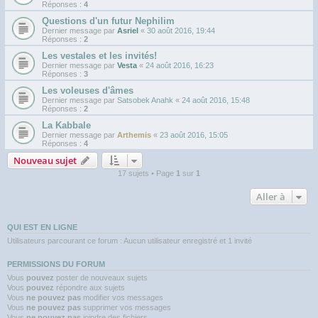
Réponses :
4
Questions d'un futur Nephilim
Dernier message par
Asriel
«
30 août 2016, 19:44
Réponses :
2
Les vestales et les invités!
Dernier message par
Vesta
«
24 août 2016, 16:23
Réponses :
3
Les voleuses d'âmes
Dernier message par
Satsobek Anahk
«
24 août 2016, 15:48
Réponses :
2
La Kabbale
Dernier message par
Arthemis
«
23 août 2016, 15:05
Réponses :
4
Nouveau sujet
17 sujets • Page
1
sur
1
Aller à
QUI EST EN LIGNE
Utilisateurs parcourant ce forum : Aucun utilisateur enregistré et 1 invité
PERMISSIONS DU FORUM
Vous
pouvez
poster de nouveaux sujets
Vous
pouvez
répondre aux sujets
Vous
ne pouvez pas
modifier vos messages
Vous
ne pouvez pas
supprimer vos messages
Vous
ne pouvez pas
joindre des fichiers