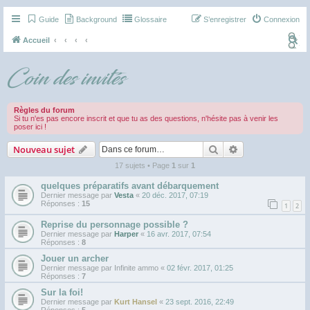
Guide
Background
Glossaire
S’enregistrer
Connexion
R
Accueil
e
Coin des invités
c
h
e
Règles du forum
Si tu n'es pas encore inscrit et que tu as des questions, n'hésite pas à venir les
r
poser ici !
c
Rechercher
Recherche avan
Nouveau sujet
h
17 sujets • Page
1
sur
1
e
quelques préparatifs avant débarquement
r
Dernier message par
Vesta
«
20 déc. 2017, 07:19
Réponses :
15
1
2
Reprise du personnage possible ?
Dernier message par
Harper
«
16 avr. 2017, 07:54
Réponses :
8
Jouer un archer
Dernier message par
Infinite ammo
«
02 févr. 2017, 01:25
Réponses :
7
Sur la foi!
Dernier message par
Kurt Hansel
«
23 sept. 2016, 22:49
Réponses :
5