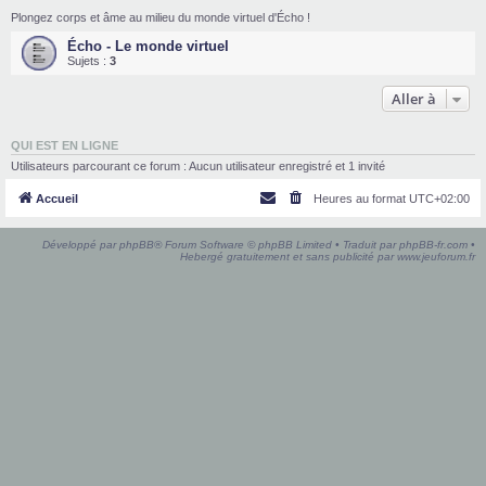
Plongez corps et âme au milieu du monde virtuel d'Écho !
Écho - Le monde virtuel
Sujets :
3
Aller à
QUI EST EN LIGNE
Utilisateurs parcourant ce forum : Aucun utilisateur enregistré et 1 invité
Accueil
Heures au format
UTC+02:00
Développé par
phpBB
® Forum Software © phpBB Limited • Traduit par
phpBB-fr.com
•
Hebergé gratuitement et sans publicité par
www.jeuforum.fr