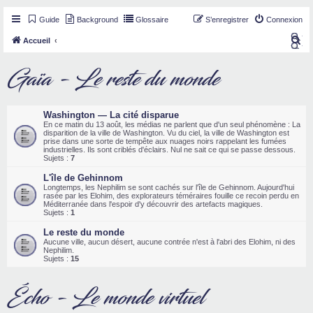
Guide
Background
Glossaire
S’enregistrer
Connexion
R
Accueil
e
Gaïa - Le reste du monde
c
h
e
Washington — La cité disparue
r
En ce matin du 13 août, les médias ne parlent que d'un seul phénomène : La
disparition de la ville de Washington. Vu du ciel, la ville de Washington est
c
prise dans une sorte de tempête aux nuages noirs rappelant les fumées
industrielles. Ils sont criblés d'éclairs. Nul ne sait ce qui se passe dessous.
h
Sujets :
7
e
L'île de Gehinnom
Longtemps, les Nephilim se sont cachés sur l'île de Gehinnom. Aujourd'hui
r
rasée par les Elohim, des explorateurs téméraires fouille ce recoin perdu en
Méditerranée dans l'espoir d'y découvrir des artefacts magiques.
Sujets :
1
Le reste du monde
Aucune ville, aucun désert, aucune contrée n'est à l'abri des Elohim, ni des
Nephilim.
Sujets :
15
Écho - Le monde virtuel