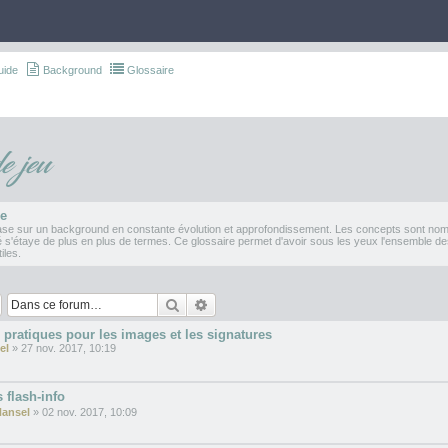
uide
Background
Glossaire
e jeu
re
se sur un background en constante évolution et approfondissement. Les concepts sont nom
 s'étaye de plus en plus de termes. Ce glossaire permet d'avoir sous les yeux l'ensemble d
iles.
Rechercher
Recherche avancée
pratiques pour les images et les signatures
el
» 27 nov. 2017, 10:19
 flash-info
Hansel
» 02 nov. 2017, 10:09