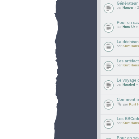
Générateur 
par
Harper
» 2
Pour en sav
par
Heru Ur
» 
La déchéan
par
Kurt Hans
Les artéfact
par
Kurt Hans
Le voyage d
par
Harahel
» 
Comment in
par
Kurt 
Les BBCode
par
Kurt Hans
Pour en sav