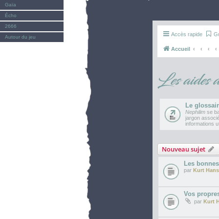
Gaïa
Écho
2666
Accès rapide
G
Autour du jeu
Accueil
Les aides d
Le glossai
Nephilim
se ba
jargon associé
informations ut
Nouveau sujet
Les bonnes 
par
Kurt Hans
Vos propres
par
Kurt 