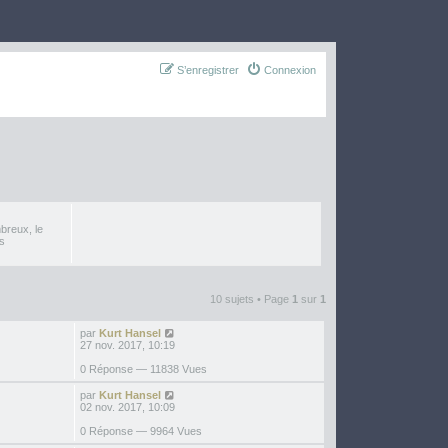
S’enregistrer
Connexion
breux, le
es
10 sujets • Page
1
sur
1
par
Kurt Hansel
27 nov. 2017, 10:19
0 Réponse — 11838 Vues
par
Kurt Hansel
02 nov. 2017, 10:09
0 Réponse — 9964 Vues