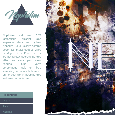
Nephilim
Nephilim
est un
RPG
fantastique puisant son
inspiration dans les mythes
Nephilim. Le jeu s'offre comme
décor les majestueuses villes
de Vegas et de Paris. Percer
les nombreux secrets de ces
villes ne sera pas sans
risques. Que votre
personnage soit un être
immortel, ou un simple humain,
on ne peut sortir indemne des
intrigues de ce forum.
Présentation
Vegas
Paris
Kabbale