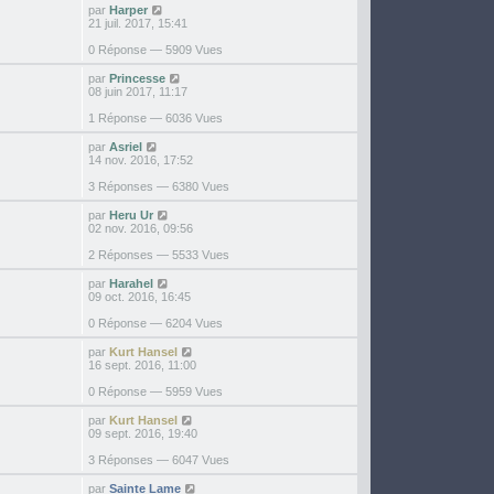
par
Harper
21 juil. 2017, 15:41
0 Réponse — 5909 Vues
par
Princesse
08 juin 2017, 11:17
1 Réponse — 6036 Vues
par
Asriel
14 nov. 2016, 17:52
3 Réponses — 6380 Vues
par
Heru Ur
02 nov. 2016, 09:56
2 Réponses — 5533 Vues
par
Harahel
09 oct. 2016, 16:45
0 Réponse — 6204 Vues
par
Kurt Hansel
16 sept. 2016, 11:00
0 Réponse — 5959 Vues
par
Kurt Hansel
09 sept. 2016, 19:40
3 Réponses — 6047 Vues
par
Sainte Lame