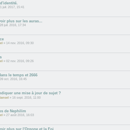
d'identité.
1 juil. 2017, 15:41
oir plus sur les auras...
28 juil. 2016, 17:34
ce
el
» 14 nov. 2016, 09:30
s
el
» 02 nov. 2016, 09:26
ans le temps et 2666
09 oct. 2016, 16:45
diquer une mise à jour de sujet ?
Hansel
» 16 sept. 2016, 11:00
s de Nephilim
el
» 27 août 2016, 16:03
oir plus sur l'Orgone et la Foi