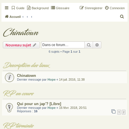
Guide
Background
Glossaire
S’enregistrer
Connexion
R
Accueil
e
Chinatown
c
h
Rechercher
Recherche avan
Nouveau sujet
e
r
6 sujets • Page
1
sur
1
c
Description des lieux
h
e
Chinatown
r
Dernier message par
Hope
«
14 juil. 2016, 11:38
RP en cours
Qui pour un jap'? [Libre]
Dernier message par
Hope
«
16 févr. 2018, 20:51
Réponses :
16
1
2
RP terminés