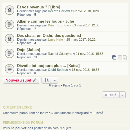
Et vos revenus ? [Libre]
Dernier message par
Hécate Harlow
«
02 avr. 2018, 10:08
Réponses :
5
Affamé comme les loups - Julie
Dernier message par
Dawn Ludlow
«
09 mai 2017, 12:30
Réponses :
7
Des chats, un Oishi, des questions!
Dernier message par
Lucy Hale
«
28 mars 2017, 20:22
Réponses :
4
Dojo [Julian]
Dernier message par
Rachel Valentyne
«
21 nov. 2016, 15:56
Réponses :
11
1
2
Dévoile toi toujours plus ... [Kaisa]
Dernier message par
Oishi Seijitsu
«
13 nov. 2016, 19:58
Réponses :
6
Nouveau sujet
6 sujets • Page
1
sur
1
Aller à
QUI EST EN LIGNE
Utilisateurs parcourant ce forum : Aucun utilisateur enregistré et 1 invité
PERMISSIONS DU FORUM
Vous
ne pouvez pas
poster de nouveaux sujets