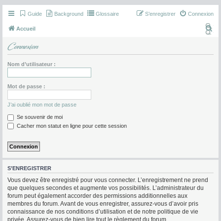
Guide
Background
Glossaire
S’enregistrer
Connexion
R
Accueil
e
Connexion
c
h
Nom d’utilisateur :
e
Mot de passe :
r
c
J’ai oublié mon mot de passe
h
Se souvenir de moi
e
Cacher mon statut en ligne pour cette session
r
S’ENREGISTRER
Vous devez être enregistré pour vous connecter. L’enregistrement ne prend
que quelques secondes et augmente vos possibilités. L’administrateur du
forum peut également accorder des permissions additionnelles aux
membres du forum. Avant de vous enregistrer, assurez-vous d’avoir pris
connaissance de nos conditions d’utilisation et de notre politique de vie
privée. Assurez-vous de bien lire tout le règlement du forum.