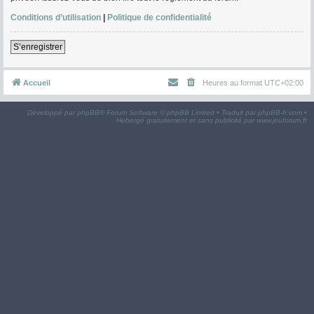
Conditions d’utilisation
|
Politique de confidentialité
S’enregistrer
Accueil
Heures au format
UTC+02:00
Développé par
phpBB
® Forum Software © phpBB Limited • Traduit par
phpBB-fr.com
•
Hebergé gratuitement et sans publicité par
www.jeuforum.fr