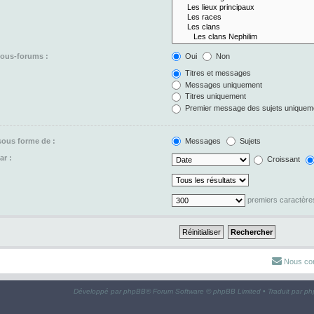
sous-forums :
Oui
Non
Titres et messages
Messages uniquement
Titres uniquement
Premier message des sujets uniquem
 sous forme de :
Messages
Sujets
ar :
Croissant
premiers caractèr
Nous con
Développé par
phpBB
® Forum Software © phpBB Limited • Traduit par
ph