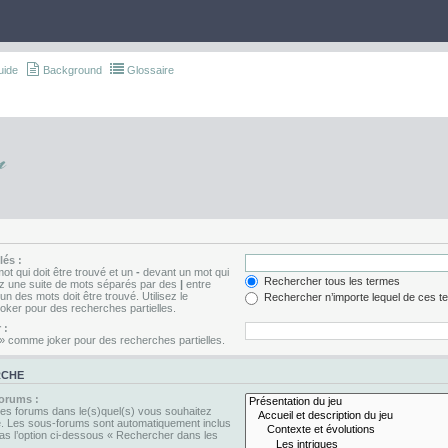
uide
Background
Glossaire
r
és :
t qui doit être trouvé et un
-
devant un mot qui
Rechercher tous les termes
sez une suite de mots séparés par des
|
entre
n des mots doit être trouvé. Utilisez le
Rechercher n’importe lequel de ces t
oker pour des recherches partielles.
 :
* » comme joker pour des recherches partielles.
RCHE
forums :
les forums dans le(s)quel(s) vous souhaitez
e. Les sous-forums sont automatiquement inclus
as l’option ci-dessous « Rechercher dans les