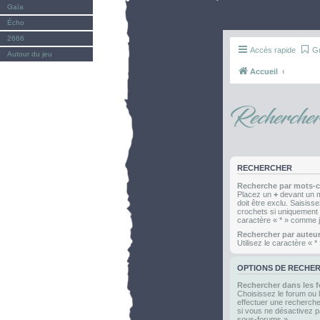
Gaïa
Écho
2666
Accès rapide
G
Autour du jeu
Accueil
Recherche
RECHERCHER
Recherche par mots-cl
Placez un
+
devant un mo
doit être exclu. Saisis
crochets si uniquement u
caractère « * » comme j
Rechercher par auteur
Utilisez le caractère « 
OPTIONS DE RECHE
Rechercher dans les 
Choisissez le forum ou 
effectuer une recherch
si vous ne désactivez p
sous-forums ».