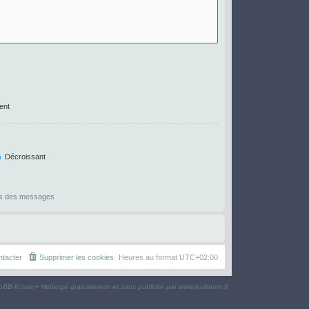
ent
Décroissant
es des messages
tacter
Supprimer les cookies
Heures au format
UTC+02:00
pBB-fr.com
• Hebergé gratuitement et sans publicité par
www.jeuforum.fr