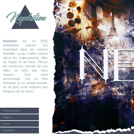
Nephilim
Nephilim
est un
RPG
fantastique puisant son
inspiration dans les mythes
Nephilim. Le jeu s'offre comme
décor les majestueuses villes
de Vegas et de Paris. Percer
les nombreux secrets de ces
villes ne sera pas sans
risques. Que votre
personnage soit un être
immortel, ou un simple humain,
on ne peut sortir indemne des
intrigues de ce forum.
Présentation
Vegas
Paris
Kabbale