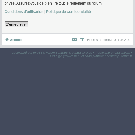
privée. Assurez-vous de bien lire tout le règlement du forum.
Conditions d’utilisation
|
Politique de confidentialité
S’enregistrer
Accueil
Heures au format
UTC+02:00
Développé par
phpBB
® Forum Software © phpBB Limited • Traduit par
phpBB-fr.com
•
Hebergé gratuitement et sans publicité par
www.jeuforum.fr