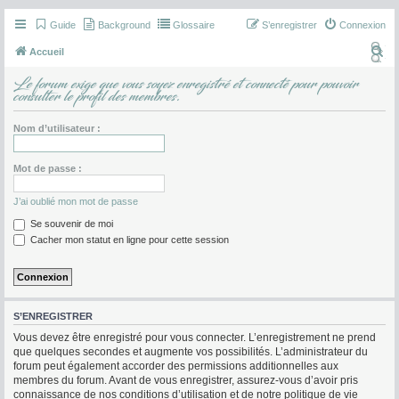
Guide
Background
Glossaire
S’enregistrer
Connexion
R
Accueil
e
Le forum exige que vous soyez enregistré et connecté pour pouvoir
consulter le profil des membres.
c
h
Nom d’utilisateur :
e
r
Mot de passe :
c
h
J’ai oublié mon mot de passe
e
Se souvenir de moi
Cacher mon statut en ligne pour cette session
r
S’ENREGISTRER
Vous devez être enregistré pour vous connecter. L’enregistrement ne prend
que quelques secondes et augmente vos possibilités. L’administrateur du
forum peut également accorder des permissions additionnelles aux
membres du forum. Avant de vous enregistrer, assurez-vous d’avoir pris
connaissance de nos conditions d’utilisation et de notre politique de vie